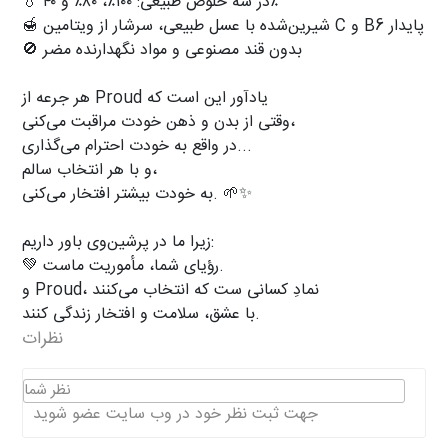
💧 در سه خلوص طبیعی: ۱۰۰٪، ۸۰٪ و ۴۰٪
🍯 شیرین‌شده با عسل طبیعی، سرشار از ویتامین C و B6 پایدار
🚫 بدون قند مصنوعی و مواد نگهدارنده مضر
هر جرعه از Proud یادآور این است که
وقتی از بدن و ذهن خودت مراقبت می‌کنی،
در واقع به خودت احترام می‌گذاری...
و با هر انتخاب سالم،
به خودت بیشتر افتخار می‌کنی. 🌱✨
زیرا ما در پرشین‌وی باور داریم:
💚 رؤیای شما، مأموریت ماست.
و Proud، نمادِ کسانی‌ ست که انتخاب می‌کنند
با عشق، سلامت و افتخار زندگی کنند.
نظرات
نظر شما
جهت ثبت نظر خود در وب سایت عضو شوید