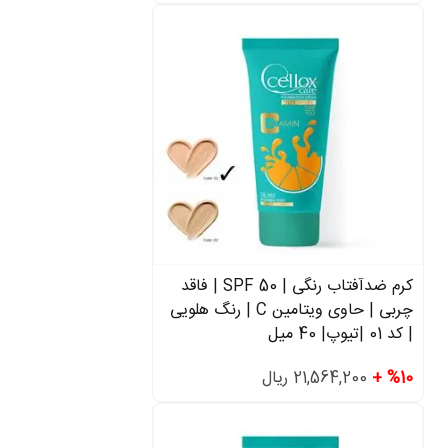
کرم ضدآفتاب رنگی | SPF 50 | فاقد
چربی | حاوی ویتامین C | رنگ هلویی
| کد 01 |تیوپ| 40 میل
%10 +
21,564,200 ریال