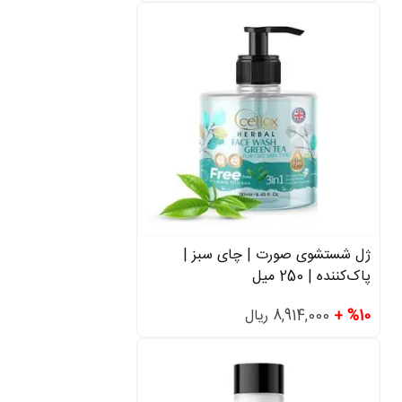
ژل شستشوی صورت | چای سبز |
پاک‌کننده | 250 میل
%10 +
8,914,000 ریال