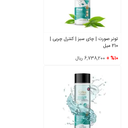
تونر صورت | چای سبز | کنترل چربی |
210 میل
%10 +
6,738,200 ریال