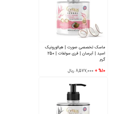
ماسک تخصصی صورت | هیالورونیک
اسید | آبرسان | فری سولفات | 250
گرم
%10 +
8,577,000 ریال