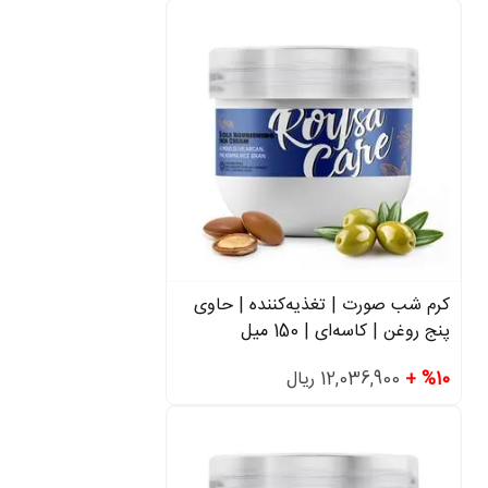
کرم شب صورت | تغذیه‌کننده | حاوی
پنج روغن | کاسه‌ای | 150 میل
%10 +
12,036,900 ریال