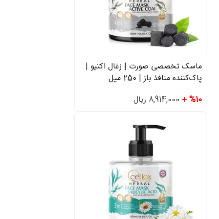
ماسک تخصصی صورت | زغال اکتیو |
پاک‌کننده منافذ باز | 250 میل
%10 +
8,914,000 ریال