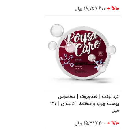
%10 +
18,757,600 ریال
کرم لیفت | ضدچروک | مخصوص
پوست چرب و مختلط | کاسه‌ای | 150
میل
%10 +
15,397,200 ریال