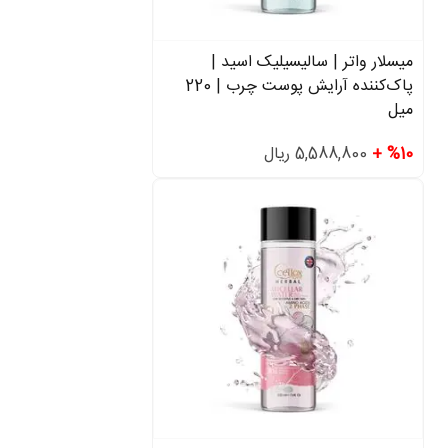
میسلار واتر | سالیسیلیک اسید |
پاک‌کننده آرایش پوست چرب | 220
میل
%10 +
5,588,800 ریال