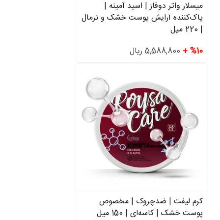
میسلار واتر دوفاز | اسید آمینه |
پاک‌کننده آرایش پوست خشک و نرمال
| 220 میل
%10 +
5,588,800 ریال
کرم لیفت | ضدچروک | مخصوص
پوست خشک | کاسه‌ای | 150 میل