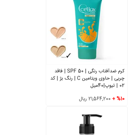
کرم ضدآفتاب رنگی | SPF 50 | فاقد
چربی | حاوی ویتامین C | رنگ بژ | کد
02 | تیوپ|40میل
%10 +
21,564,200 ریال