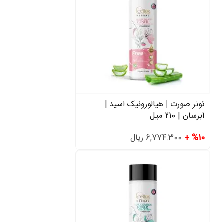
تونر صورت | هیالورونیک اسید |
آبرسان | 210 میل
%10 +
6,774,300 ریال