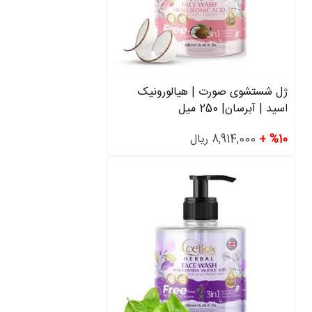
ژل شستشوی صورت | هیالورونیک
اسید | آبرسان| 250 میل
%10 +
8,914,000 ریال