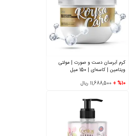
کرم آبرسان دست و صورت | مولتی
ویتامین | کاسه‌ای | 150 میل
%10 +
11,688,500 ریال