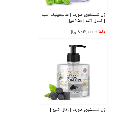
ژل شستشوی صورت | سالیسیلیک اسید
| کنترل آکنه | 250 میل
%10 +
8,914,000 ریال
ژل شستشوی صورت | زغال اکتیو |