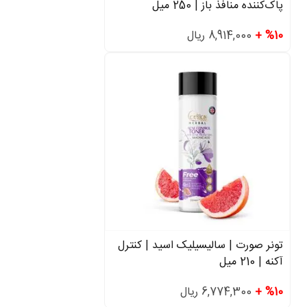
پاک‌کننده منافذ باز | 250 میل
%10 +
8,914,000 ریال
تونر صورت | سالیسیلیک اسید | کنترل
آکنه | 210 میل
%10 +
6,774,300 ریال