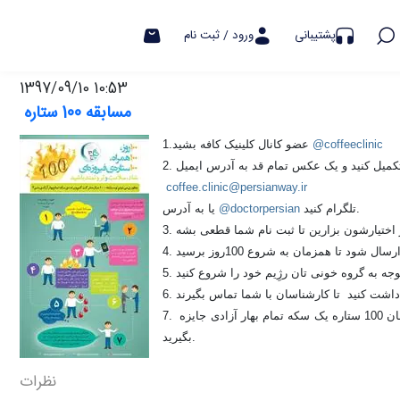
هشدار کلاهبرداری
پشتیبانی
ورود / ثبت نام
1397/09/10 10:53
مسابقه 100 ستاره
@coffeeclinic
1.عضو کانال کلینیک کافه بشید 
coffee.clinic@persianway.ir
 تلگرام کنید.
@doctorpersian
یا به آدرس 
7. حالا با کم کردن هر کیلو از وزن و خرید پک های ستاره دار و گسترش فرهنگ این کمپین، ستاره هاتونو جمع کنید تا تو مراسم هیجان انگیز اسفند ماه به عنوان قهرمان 100 ستاره یک سکه تمام بهار آزادی جایزه 
بگیرید.
نظرات