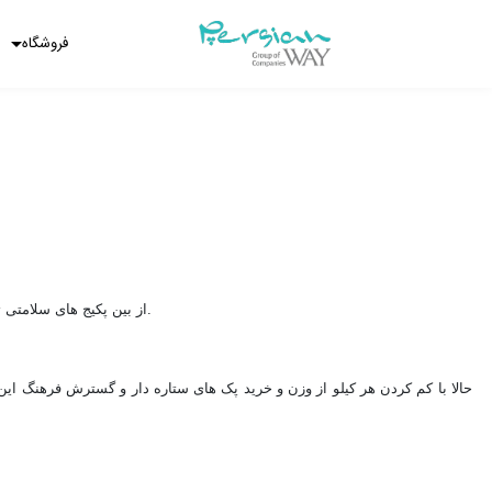
فروشگاه
4. از بین پکیج های سلامتی تناسب اندام ستاره دار یکی را انتخاب کنید تا هر چه زودتر دفتر رژیم غذایی برایتان ارسال شود تا همزمان به شروع 100روز برسید.