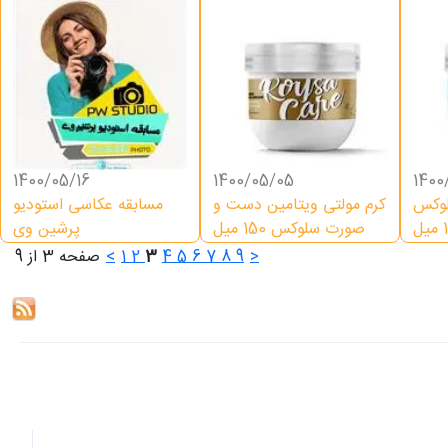
1400/05/16
1400/05/05
1400
لوکس
کرم مولتی ویتامین دست و
مسابقه عکاسی استودیو
ل
صورت سلوکس 150 میل
پرشین وی
>
9
8
7
6
5
4
3
2
1
<
صفحه 3 از 9