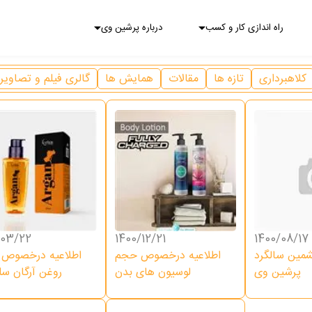
راه اندازی کار و کسب
درباره پرشین وی
کلاهبرداری
تازه ها
مقالات
همایش ها
گالری فیلم و تصاویر
/03/22
1400/12/21
1400/08/17
ین سالگرد
اطلاعیه درخصوص حجم
اطلاعیه درخصوص
پرشین وی
لوسیون های بدن
روغن آرگان س