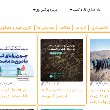
راه اندازی کار و کسب
درباره پرشین وی
کلاهبرداری
تازه ها
مقالات
همایش ها
گالری فیلم و تصاویر
/02/03
1404/01/17
1403/12/20
شت700 نهال در مشهد
رونمایی خانواده ی مراقبت
رونمایی ا
«یادگاری به
از زمین گابریست
بانک محتوا در روز