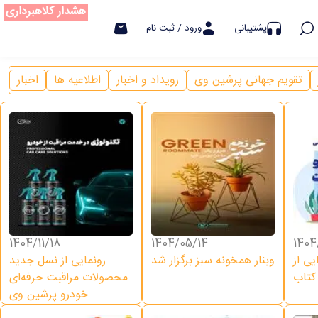
هشدار کلاهبرداری
پشتیبانی
ورود / ثبت نام
تقویم جهانی پرشین وی
رویداد و اخبار
اطلاعیه ها
اخبار
1404/11/18
1404/05/14
1404
ز E book در
وبنار همخونه سبز برگزار شد
رونمایی از نسل جدید
 کتاب
محصولات مراقبت حرفه‌ای
خودرو پرشین وی