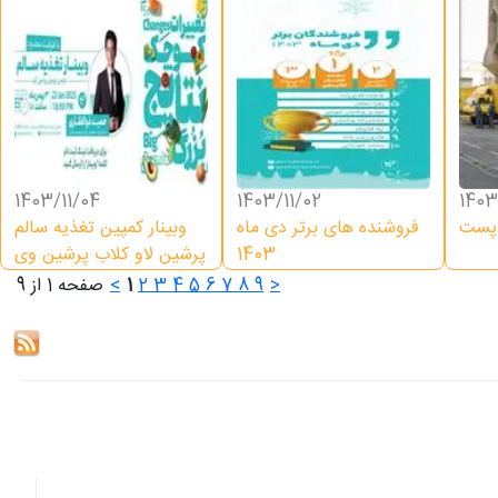
1403/11/04
1403/11/02
1403
 پست
فروشنده های برتر دی ماه
وبینار کمپین تغذیه سالم
1403
پرشین لاو کلاب پرشین وی
>
9
8
7
6
5
4
3
2
1
<
صفحه 1 از 9